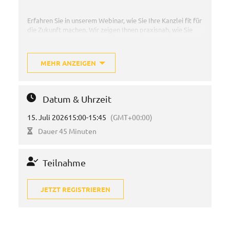
Erfahren Sie in unserem Webinar, wie Sie Ihre Kanzlei fit für
die Zukunft machen. Wir zeigen Ihnen praxisnah, wie Sie
den Umstieg in die DATEV-Cloud strukturiert vorbereiten,
Prozesse optimieren und von modernen, sicheren und
ortsunabhängigen Arbeitsweisen profitieren. Jetzt
MEHR ANZEIGEN
informieren und Wettbewerbsvorteile sichern.
Veranstalter:
Systemhaus Cramer GmbH, Hamm
Datum & Uhrzeit
15. Juli 2026
15:00
-
15:45
(GMT+00:00)
Referent:
Samuel Mekelburg (Cramer), Martin Sina
Dauer 45 Minuten
(Cramer)
Teilnahme
JETZT REGISTRIEREN