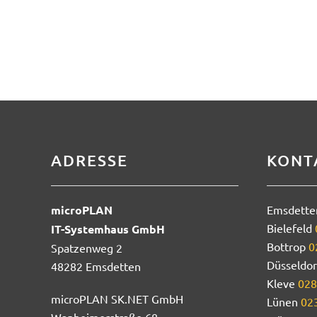
ADRESSE
KONT
microPLAN
Emsdett
Bielefeld
IT-Systemhaus GmbH
Bottrop
0
Spatzenweg 2
Düsseldo
48282 Emsdetten
Kleve
028
microPLAN SK.NET GmbH
Lünen
023