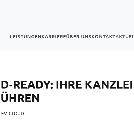
LEISTUNGEN
KARRIERE
ÜBER UNS
KONTAKT
AKTUE
(CURRENT)
(CURRENT)
(CURRENT)
(CURRENT)
(
‑READY: IHRE KANZLEI 
FÜHREN
ATEV-CLOUD