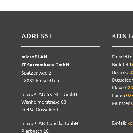
Referent:
Miguel dos Santos Agostin
ADRESSE
KONT
microPLAN
Emsdett
Bielefeld
IT-Systemhaus GmbH
Bottrop
0
Spatzenweg 2
Düsseldo
48282 Emsdetten
Kleve
028
microPLAN SK.NET GmbH
Lünen
023
Wanheimerstraße 68
Münster
40468 Düsseldorf
E-Mail:
ko
microPLAN Condika GmbH
Pierbusch 20