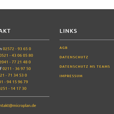
ho (Lünen)
AKT
LINKS
AGB
en
02572 - 93 65 0
0521 - 43 06 05 80
DATENSCHUTZ
2041 - 77 21 48 0
DATENSCHUTZ MS TEAMS
rf
0211 - 36 97 50
21 - 71 34 53 0
IMPRESSUM
1 - 94 15 96 79
0251 - 14 17 30
ntakt@microplan.de