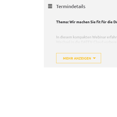
Termindetails
Thema:
Wir machen Sie fit für die
In diesem kompakten Webinar erfahren 
Wechsel in die DATEV‑Cloud vorberei
betroffen sind, welche Ziele mit de
entscheidend ist.
MEHR ANZEIGEN
Sie erhalten einen verständlichen Ü
Schritte eines möglichen Maßnahmen
Zusammenarbeit – individuell oder i
Das Webinar richtet sich an Kanzleie
Orientierung für den bevorstehende
Veranstalter:
microPLAN Condika 