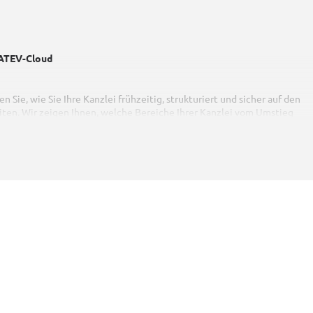
 DATEV-Cloud
Sie, wie Sie Ihre Kanzlei frühzeitig, strukturiert und sicher auf den
ten. Wir zeigen Ihnen, welche Bereiche Ihrer Kanzlei vom Umstieg
m Cloud‑Konzept verfolgt werden und warum eine rechtzeitige Planung
berblick über die thematischen Schwerpunkte, lernen die wichtigsten
plans kennen und bekommen ein Gefühl dafür, wie eine spätere
m 1:N‑Format – aussehen kann.
n, die den digitalen Wandel strategisch angehen möchten und eine klar
n Technologiewechsel suchen.
GmbH